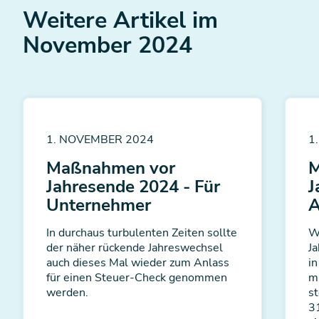
Weitere Artikel im
November 2024
1. NOVEMBER 2024
1
Maßnahmen vor
M
Jahresende 2024 - Für
J
Unternehmer
A
In durchaus turbulenten Zeiten sollte
W
der näher rückende Jahreswechsel
J
auch dieses Mal wieder zum Anlass
i
für einen Steuer-Check genommen
mi
werden.
s
3