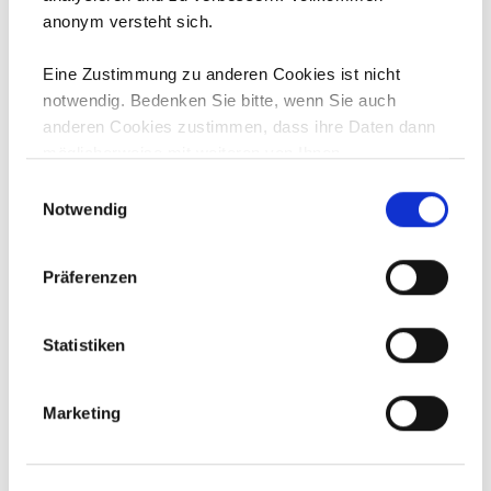
anonym versteht sich.
Eine Zustimmung zu anderen Cookies ist nicht
notwendig. Bedenken Sie bitte, wenn Sie auch
anderen Cookies zustimmen, dass ihre Daten dann
Aktuelles in 2024
möglicherweise mit weiteren von Ihnen
Jänner
bereitgestellten oder gesammelten Daten für
Einwilligungsauswahl
Werbezwecke, Personalisierung, etc.
Notwendig
Februar
zusammengeführt werden können.
März
April
Präferenzen
Mai
Juni
Statistiken
Juli
August
Marketing
September
Oktober