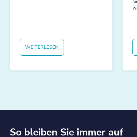
s
w
WEITERLESEN
So bleiben Sie immer auf