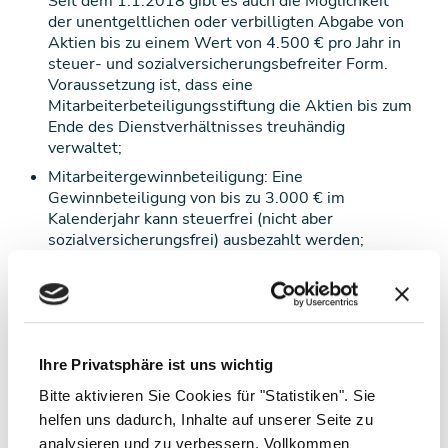
Seit dem 1.1.2018 gibt es auch die Möglichkeit
der unentgeltlichen oder verbilligten Abgabe von
Aktien bis zu einem Wert von 4.500 € pro Jahr in
steuer- und sozialversicherungsbefreiter Form.
Voraussetzung ist, dass eine
Mitarbeiterbeteiligungsstiftung die Aktien bis zum
Ende des Dienstverhältnisses treuhändig
verwaltet;
Mitarbeitergewinnbeteiligung: Eine
Gewinnbeteiligung von bis zu 3.000 € im
Kalenderjahr kann steuerfrei (nicht aber
sozialversicherungsfrei) ausbezahlt werden;
Steuerfreie Mitarbeiterprämie (im Vorjahr noch
"Teuerungsprämie"): im Ausmaß von bis zu 3.000
€ kann im Jahr 2024 eine Mitarbeiterprämie
ausbezahlt werden, für die keine Lohnsteuer,
Sozialversicherungsbeiträge oder
Ihre Privatsphäre ist uns wichtig
Dienstgeberabgaben anfallen. Auf die Grenze von
3.000 € sind Zahlungen aus der zuvor genannten
Bitte aktivieren Sie Cookies für "Statistiken". Sie
Mitarbeitergewinnbeteiligung anzurechnen, so
helfen uns dadurch, Inhalte auf unserer Seite zu
dass hier eine gewisse Konkurrenz besteht.
analysieren und zu verbessern. Vollkommen