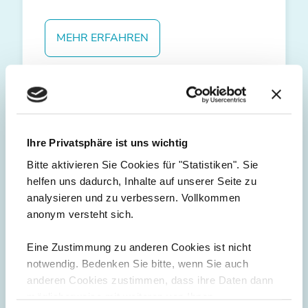
MEHR ERFAHREN
Ihre Privatsphäre ist uns wichtig
Buchhaltung
Bitte aktivieren Sie Cookies für "Statistiken". Sie
Am Anfang sind die Belege. Und wir lieben
helfen uns dadurch, Inhalte auf unserer Seite zu
Belege! Sie sind die Basis für eine korrekte
analysieren und zu verbessern. Vollkommen
Buchhaltung. Von uns bekommen Sie
anonym versteht sich.
aussagekräftige Auswertungen, damit Sie
jederzeit einen guten Überblick über Ihren
Eine Zustimmung zu anderen Cookies ist nicht
wirtschaftlichen Erfolg haben. So können
notwendig. Bedenken Sie bitte, wenn Sie auch
Sie agieren statt reagieren.
anderen Cookies zustimmen, dass ihre Daten dann
möglicherweise mit weiteren von Ihnen