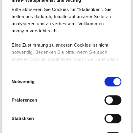
Ihre Privatsphäre ist uns wichtig
MEHR ZUR DIGITALISIERUNG
Bitte aktivieren Sie Cookies für "Statistiken". Sie
helfen uns dadurch, Inhalte auf unserer Seite zu
analysieren und zu verbessern. Vollkommen
anonym versteht sich.
Eine Zustimmung zu anderen Cookies ist nicht
notwendig. Bedenken Sie bitte, wenn Sie auch
Weitere Leistungen
anderen Cookies zustimmen, dass ihre Daten dann
möglicherweise mit weiteren von Ihnen
Steuerberatung
bereitgestellten oder gesammelten Daten für
Bilanzierung
Einwilligungsauswahl
Werbezwecke, Personalisierung, etc.
Notwendig
Lohnverrechnung
zusammengeführt werden können.
Unternehmensberatung
Präferenzen
Statistiken