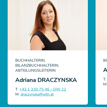
BUCHHALTERIN,
B
BILANZBUCHHALTERIN,
A
ABTEILUNGSLEITERIN
Adriana DRACZYNSKA
T
M
T:
+43 1 330 75 46 – DW 22
M:
draczynska@wth.at