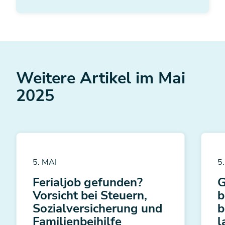
Weitere Artikel im Mai
2025
5. MAI
5
Ferialjob gefunden?
G
Vorsicht bei Steuern,
b
Sozial­versicherung und
b
Familien­beihilfe
l