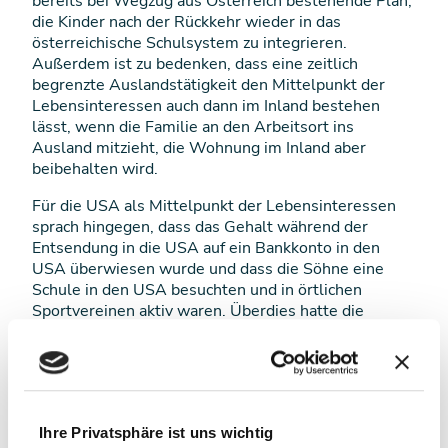
bereits bei Wegzug aus Österreich bestehende Plan,
die Kinder nach der Rückkehr wieder in das
österreichische Schulsystem zu integrieren.
Außerdem ist zu bedenken, dass eine zeitlich
begrenzte Auslandstätigkeit den Mittelpunkt der
Lebensinteressen auch dann im Inland bestehen
lässt, wenn die Familie an den Arbeitsort ins
Ausland mitzieht, die Wohnung im Inland aber
beibehalten wird.
Für die USA als Mittelpunkt der Lebensinteressen
sprach hingegen, dass das Gehalt während der
Entsendung in die USA auf ein Bankkonto in den
USA überwiesen wurde und dass die Söhne eine
Schule in den USA besuchten und in örtlichen
Sportvereinen aktiv waren. Überdies hatte die
Ehefrau des Steuerpflichtigen ihre Yoga-Ausbildung
in den USA abgeschlossen und vor Ort unentgeltlich
Yoga-Unterricht angeboten. Schließlich hatte sich die
ganze Familie während des Entsendungszeitraums
ausschließlich in den USA aufgehalten und dort auch
Ihre Privatsphäre ist uns wichtig
die gesamte Freizeit und Urlaube verbracht.