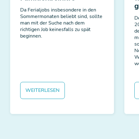
g
Da Ferialjobs insbesondere in den
Sommermonaten beliebt sind, sollte
D
man mit der Suche nach dem
2
richtigen Job keinesfalls zu spät
d
beginnen.
m
s
N
W
w
WEITERLESEN