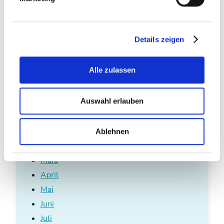
ein Überwiegen der persönlichen Beziehungen zu
den USA keinesfalls angenommen werden konnte.
Somit waren die amerikanischen Einkünfte in
Details zeigen
Österreich unter Anrechnung der amerikanischen
Steuer zu erfassen.
Alle zulassen
Auswahl erlauben
Aktuelles in 2025
Jänner
Ablehnen
Februar
März
April
Mai
Juni
Juli