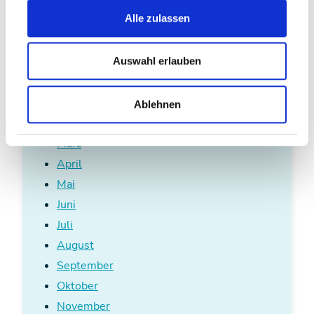
Alle zulassen
Auswahl erlauben
Aktuelles in 2022
Jänner
Ablehnen
Februar
März
April
Mai
Juni
Juli
August
September
Oktober
November