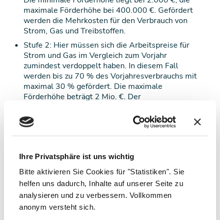
Die minimale Förderhöhe liegt bei 2.000 €, die
maximale Förderhöhe bei 400.000 €. Gefördert
werden die Mehrkosten für den Verbrauch von
Strom, Gas und Treibstoffen.
Stufe 2: Hier müssen sich die Arbeitspreise für
Strom und Gas im Vergleich zum Vorjahr
zumindest verdoppelt haben. In diesem Fall
werden bis zu 70 % des Vorjahresverbrauchs mit
maximal 30 % gefördert. Die maximale
Förderhöhe beträgt 2 Mio. €. Der
Treibstoffverbrauch spielt auf dieser Stufe keine
Rolle.
Stufe 3: Neben den Voraussetzungen für Stufe 1
und 2 ist ein durch die Energiekosten verursachter
Betriebsverlust (EBITDA) erforderlich, um einen
Ihre Privatsphäre ist uns wichtig
Zuschuss von bis zu 25 Mio. € zu erhalten. Die
Berechnung des Zuschusses in Stufe 3 erfolgt
Bitte aktivieren Sie Cookies für "Statistiken". Sie
analog zu Stufe 2, wobei ein Fördersatz von 50 %
helfen uns dadurch, Inhalte auf unserer Seite zu
zur Anwendung gelangt.
analysieren und zu verbessern. Vollkommen
Stufe 4: In Stufe 4 werden nur ausgewählte
anonym versteht sich.
Branchen nach dem Befristeten Krisenrahmen