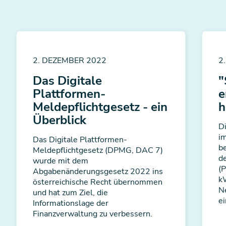
2. DEZEMBER 2022
2
Das Digitale
"
Plattformen-
e
Meldepflichtgesetz - ein
h
Überblick
D
i
Das Digitale Plattformen-
be
Meldepflichtgesetz (DPMG, DAC 7)
d
wurde mit dem
(P
Abgabenänderungsgesetz 2022 ins
k
österreichische Recht übernommen
N
und hat zum Ziel, die
e
Informationslage der
Finanzverwaltung zu verbessern.