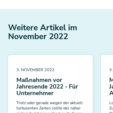
Weitere Artikel im
November 2022
3. NOVEMBER 2022
3
Maßnahmen vor
M
Jahresende 2022 - Für
J
Unternehmer
A
Trotz oder gerade wegen der aktuell
Lo
turbulenten Zeiten sollte der näher
Z