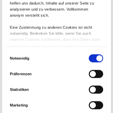
helfen uns dadurch, Inhalte auf unserer Seite zu
Arbeitnehmerveranlagung 2017 bzw.
analysieren und zu verbessern. Vollkommen
Antrag auf Rückzahlung von zu Unrecht
anonym versteht sich.
einbehaltener Lohnsteuer
Rückerstattung von Kranken- und
Eine Zustimmung zu anderen Cookies ist nicht
Pensionsversicherungsbeiträgen bei
notwendig. Bedenken Sie bitte, wenn Sie auch
Mehrfachversicherung
anderen Cookies zustimmen, dass ihre Daten dann
möglicherweise mit weiteren von Ihnen
bereitgestellten oder gesammelten Daten für
Einwilligungsauswahl
Werbezwecke, Personalisierung, etc.
Notwendig
zusammengeführt werden können.
Aktuelles in 2022
Präferenzen
Jänner
Statistiken
Februar
März
Marketing
April