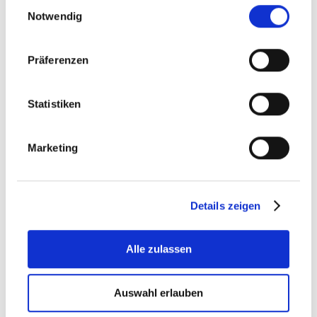
Einwilligungsauswahl
Höchstbetrag unbeschränkt abzugsfähig:
Werbezwecke, Personalisierung, etc.
Notwendig
Nachkauf von Pensionsversicherungszeiten,
zusammengeführt werden können.
Beiträge zur freiwilligen
Weiterversicherung in der
Präferenzen
Pensionsversicherung, ...
Statistiken
WEITERLESEN
Marketing
Details zeigen
Alle zulassen
NEWSLETTER
Auswahl erlauben
So bleiben Sie immer auf