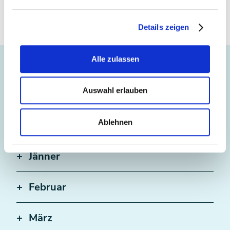
Details zeigen
Alle zulassen
Steuertermine 2023*
Auswahl erlauben
Wichtige Steuertermine des gesamten
Jahres auf einen Blick.
Ablehnen
Jänner
Februar
März