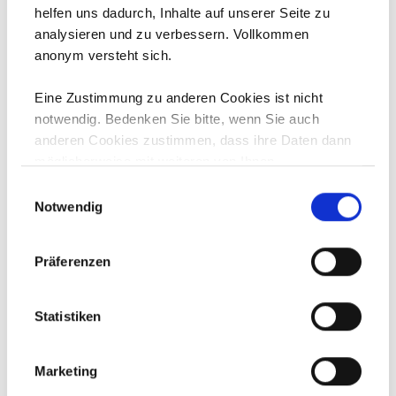
helfen uns dadurch, Inhalte auf unserer Seite zu
Sie den Überblick mit dem regelmäßig
erscheinenden WTH-Newsletter.
analysieren und zu verbessern. Vollkommen
anonym versteht sich.
Eine Zustimmung zu anderen Cookies ist nicht
NEWSLETTER ABONNIEREN
notwendig. Bedenken Sie bitte, wenn Sie auch
anderen Cookies zustimmen, dass ihre Daten dann
möglicherweise mit weiteren von Ihnen
bereitgestellten oder gesammelten Daten für
Einwilligungsauswahl
Werbezwecke, Personalisierung, etc.
Notwendig
zusammengeführt werden können.
Archiv
Präferenzen
2024
Statistiken
2023
2022
2021
Marketing