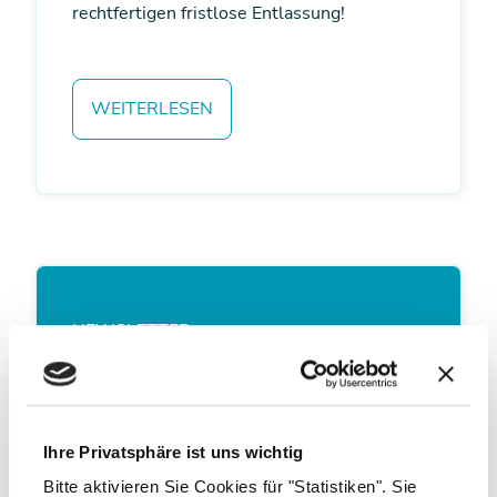
rechtfertigen fristlose Entlassung!
WEITERLESEN
NEWSLETTER
So bleiben Sie immer auf
dem Laufenden
Tempo und Dynamik haben bei Änderungen
Ihre Privatsphäre ist uns wichtig
von Verordnungen, Richtlinien und
Bitte aktivieren Sie Cookies für "Statistiken". Sie
Gesetzen rapide zugenommen. Behalten