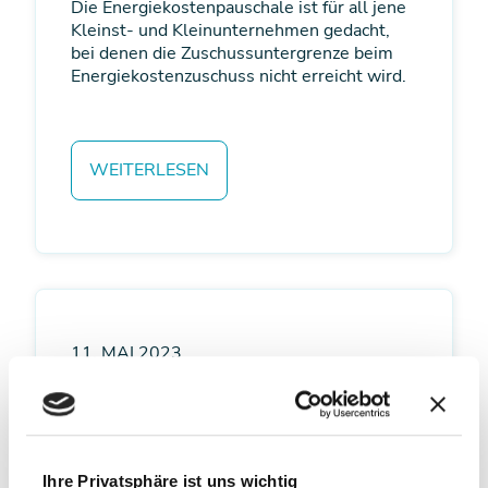
Die Energiekostenpauschale ist für all jene
Kleinst- und Kleinunternehmen gedacht,
bei denen die Zuschussuntergrenze beim
Energiekostenzuschuss nicht erreicht wird.
WEITERLESEN
11. MAI 2023
Weitere Vorgehensweise
zum
Energiekosten&syh;zuschus
s und der Energiekosten­
Ihre Privatsphäre ist uns wichtig