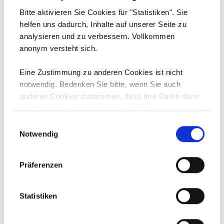
pauschale
Bitte aktivieren Sie Cookies für "Statistiken". Sie
helfen uns dadurch, Inhalte auf unserer Seite zu
Bis zum 14. April 2023 war es möglich sich
analysieren und zu verbessern. Vollkommen
bei der AWS für den
anonym versteht sich.
Energiekostenzuschuss für das 4. Quartal
2023 voranzumelden.
Eine Zustimmung zu anderen Cookies ist nicht
notwendig. Bedenken Sie bitte, wenn Sie auch
anderen Cookies zustimmen, dass ihre Daten dann
WEITERLESEN
möglicherweise mit weiteren von Ihnen
bereitgestellten oder gesammelten Daten für
Einwilligungsauswahl
Werbezwecke, Personalisierung, etc.
Notwendig
zusammengeführt werden können.
Präferenzen
11. APRIL 2023
Statistiken
Montagefahrzeuge ohne
Fahrtenbücher im Visier der